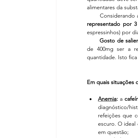
alimentares da subs
	Considerando 
representado por 3
espressinhos) por di
Gosto de salie
de 400mg ser a re
quantidade. Isto fic
Em quais situações 
Anemia
: 
a 
cafeí
diagnóstico/h
refeições que c
escuro. O ideal
em questão;