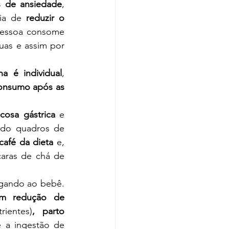
s de ansiedade
, 
ia de 
reduzir o 
pessoa consome 
uas e assim por 
a é individual
, 
consumo após as 
ucosa gástrica
 e 
ndo quadros de 
café da dieta
 e, 
caras de chá de 
egando ao bebê. 
em redução de 
ientes)
, parto 
a ingestão de 