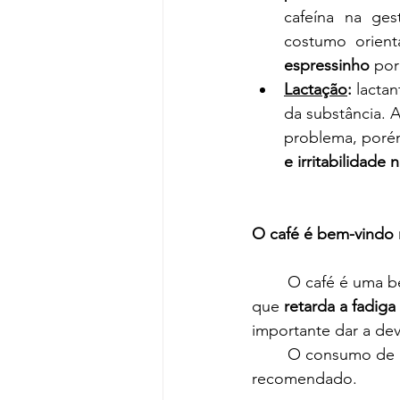
cafeína na ges
costumo orien
espressinho
 por
Lactação
: 
lacta
da substância. 
problema, poré
e irritabilidade
O café é bem-vindo n
	O café é uma bebida interessante para praticantes de exercícios físicos e atletas, visto 
que 
retarda a fadiga
importante dar a dev
	O consumo de 
recomendado.