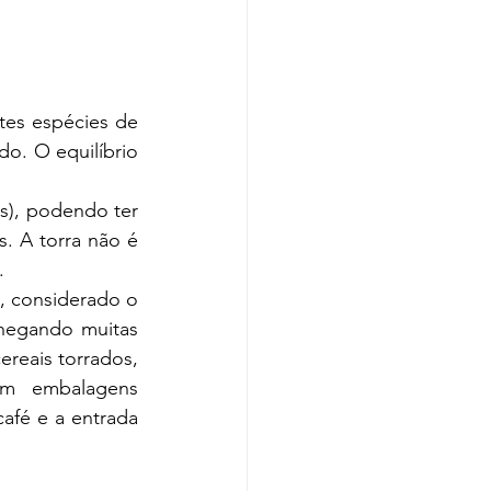
es espécies de 
o. O equilíbrio 
s), podendo ter 
. A torra não é 
.
, considerado o 
hegando muitas 
reais torrados, 
em embalagens 
fé e a entrada 