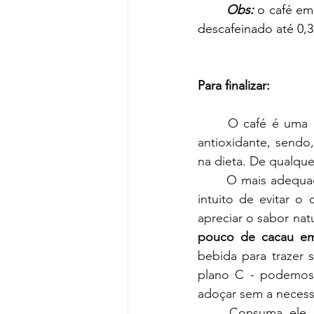
Obs:
o café em
descafeinado até 0,
Para finalizar:
	O café é uma 
antioxidante, sendo
na dieta. De qualqu
	O mais adequa
intuito de evitar o
apreciar o sabor nat
pouco de cacau em
bebida para trazer
plano C - podemos
adoçar sem a necess
	Consuma ele