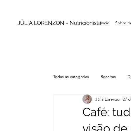
JÚLIA LORENZON - Nutricionista
Início
Sobre m
Todas as categorias
Receitas
D
Júlia Lorenzon
27 d
Café: tu
visão de