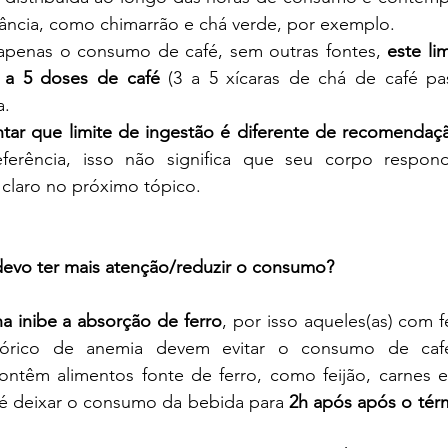
tância, como chimarrão e chá verde, por exemplo. 
apenas o consumo de café, sem outras fontes, 
este li
 a 5 doses de café
 (3 a 5 xícaras de chá de café pa
a.
ntar que limite de ingestão é diferente de recomendaçã
ferência, isso não significa que seu corpo respon
a claro no próximo tópico.
devo ter mais atenção/reduzir o consumo?
na inibe a absorção de ferro
, por isso aqueles(as) com fe
istórico de anemia devem evitar o consumo de caf
ontêm alimentos fonte de ferro, como feijão, carnes e
 é deixar o consumo da bebida para 
2h após após o tér