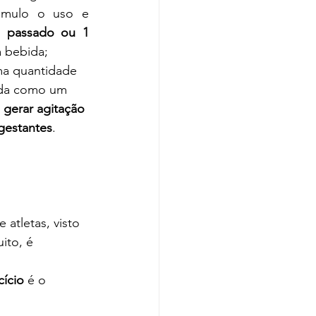
timulo o uso e 
 passado ou 1 
a bebida;
ma quantidade 
ada como um 
gerar agitação 
gestantes
.
ito, é 
cício
 é o 