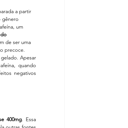
o gênero 
afeína, um 
 do 
ém de ser uma 
to precoce.
afeína, quando 
itos negativos 
sse 400mg
. Essa 
 outras fontes 