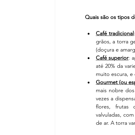
Quais são os tipos 
Café tradicional
grãos, a torra g
(doçura e amargu
Café superior
: 
até 20% da varie
muito escura, e
Gourmet (ou esp
mais nobre dos
vezes a dispens
flores, fruta
valvuladas, com
de ar. A torra 