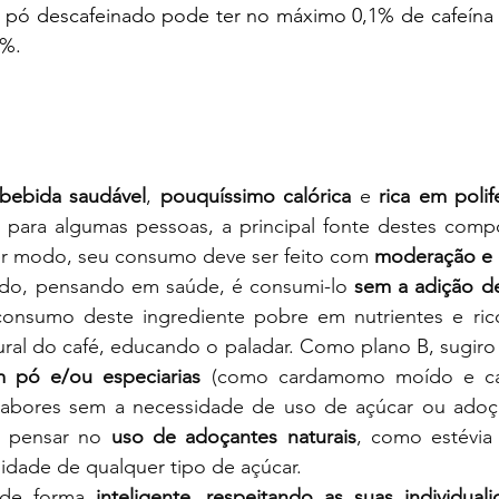
 pó descafeinado pode ter no máximo 0,1% de cafeína e
3%.
bebida saudável
, 
pouquíssimo calórica
 e 
rica em polif
, para algumas pessoas, a principal fonte destes compo
er modo, seu consumo deve ser feito com 
moderação e 
do, pensando em saúde, é consumi-lo 
sem a adição d
 consumo deste ingrediente pobre em nutrientes e rico
ural do café, educando o paladar. Como plano B, sugiro
 pó e/ou especiarias
 (como cardamomo moído e ca
 sabores sem a necessidade de uso de açúcar ou adoç
 pensar no 
uso de adoçantes naturais
, como estévia e
idade de qualquer tipo de açúcar.
 de forma 
inteligente
, 
respeitando as suas individual