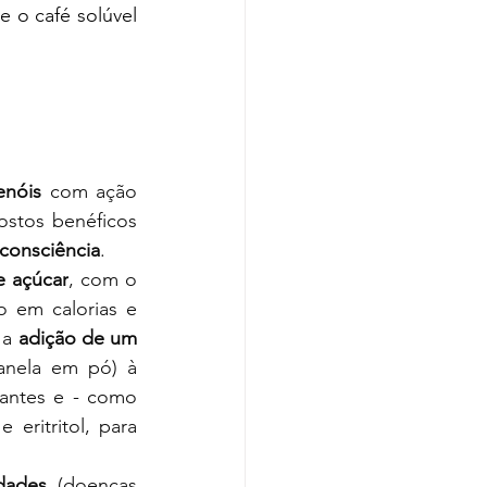
 o café solúvel 
enóis
 com ação 
stos benéficos 
consciência
.
e açúcar
, com o 
 em calorias e 
 a 
adição de um 
nela em pó) à 
antes e - como 
 eritritol, para 
idades
 (doenças 