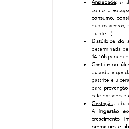
Ansiedade
: 
o a
como preocupaç
consumo, consi
quatro xícaras, 
diante…);
Distúrbios do 
determinada pel
14-16h
 para que
Gastrite ou úlc
quando ingerid
gastrite e úlcer
para 
prevenção
café passado ou 
Gestação
: 
a bar
A 
ingestão ex
crescimento int
prematuro e ab