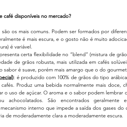
de café disponíveis no mercado?
: são os mais comuns. Podem ser formados por diferent
eralmente é mais escura, e o gosto não é muito adocicad
ra) é variável. 
apresenta certa flexibilidade no “blend” (mistura de grão
dade de grãos robusta, mais utilizada em cafés solúveis
 o sabor é suave, porém mais amargo que o do gourmet
ecial)
: é produzido com 100% de grãos do tipo arábica
 cafés. Produz uma bebida normalmente mais doce, c
ar o uso de açúcar. O aroma e o sabor podem lembrar ce
s ou achocolatados. São encontrados geralmente 
 mecanismo interno que impede a saída dos gases do ca
varia de moderadamente clara a moderadamente escura.