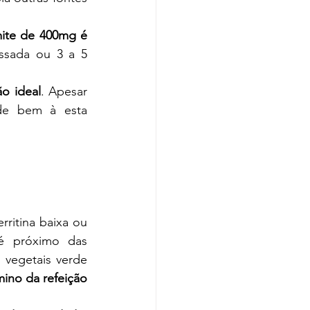
mite de 400mg é 
ssada ou 3 a 5 
o ideal
. Apesar 
de bem à esta 
rritina baixa ou 
é próximo das 
 vegetais verde 
mino da refeição