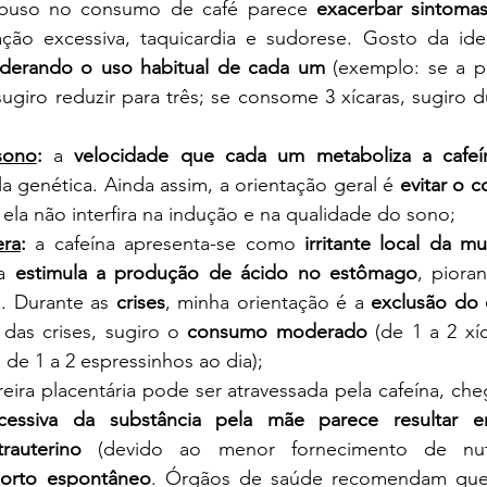
buso no consumo de café parece 
exacerbar sintoma
ão excessiva, taquicardia e sudorese. Gosto da ide
derando o uso habitual de cada um
 (exemplo: se a 
sugiro reduzir para três; se consome 3 xícaras, sugiro d
sono
: 
a 
velocidade que cada um metaboliza a cafeín
a genética. Ainda assim, a orientação geral é 
evitar o 
 ela não interfira na indução e na qualidade do sono;
era
: 
a cafeína apresenta-se como 
irritante local da m
a 
estimula a produção de ácido no estômago
, piora
a. Durante as 
crises
, minha orientação é a 
exclusão do 
 das crises, sugiro o 
consumo moderado
 (de 1 a 2 xí
de 1 a 2 espressinhos ao dia);
reira placentária pode ser atravessada pela cafeína, ch
cessiva da substância pela mãe parece resultar 
rauterino
 (devido ao menor fornecimento de nutr
orto espontâneo
. Órgãos de saúde recomendam que 