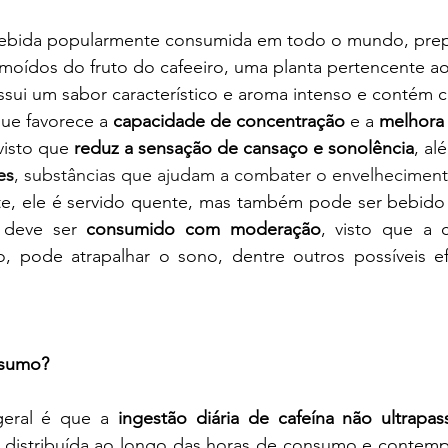
 moídos do fruto do cafeeiro, uma planta pertencente a
sui um sabor característico e aroma intenso e contém c
ue favorece a 
capacidade de concentração
 e a 
melhora
 visto que 
reduz a sensação de cansaço e sonolência
, al
es
, substâncias que ajudam a combater o envelhecimen
 deve ser 
consumido com moderação
, visto que a c
, pode atrapalhar o sono, dentre outros possíveis efe
nsumo?
geral é que a 
ingestão diária de cafeína não ultrapa
 distribuída ao longo das horas de consumo e contempla