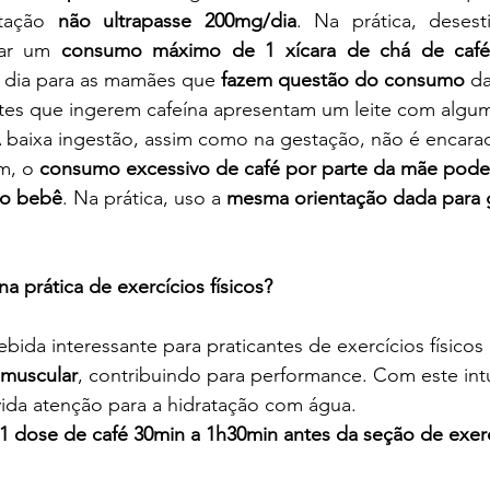
tação 
não ultrapasse 200mg/dia
. Na prática, deses
tar um 
consumo máximo de 1 xícara de chá de café
 dia para as mamães que 
fazem questão do consumo
 d
ntes que ingerem cafeína apresentam um leite com algu
A baixa ingestão, assim como na gestação, não é encar
m, o 
consumo excessivo de café por parte da mãe pode 
 no bebê
. Na prática, uso a 
mesma orientação dada para 
a prática de exercícios físicos?
 muscular
, contribuindo para performance. Com este intu
ida atenção para a hidratação com água. 
1 dose de café 30min a 1h30min antes da seção de exer