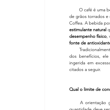
	O café é uma bebida popularmente consumida em todo o mundo, preparada a partir 
de grãos torrados e
Coffea. A bebida pos
estimulante natural 
q
desempenho físico
,
fonte de 
antioxidant
	Tradicionalmente, ele é servido quente, mas também pode ser bebido gelado. Apesar 
dos benefícios, ele
ingerida em excesso
citados a seguir.
Qual o limite de co
	A orientação 
quantidade deve ser