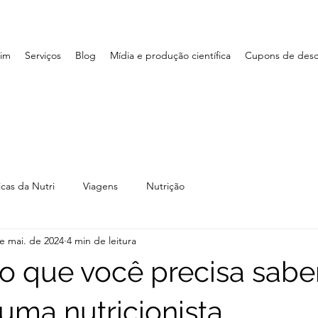
im
Serviços
Blog
Mídia e produção científica
Cupons de des
icas da Nutri
Viagens
Nutrição
e mai. de 2024
4 min de leitura
do que você precisa sabe
 uma nutricionista