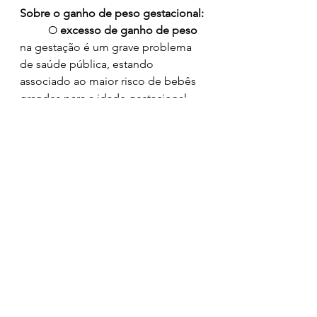
Sobre o ganho de peso gestacional:
	O 
excesso de ganho de peso
na gestação é um grave problema 
de saúde pública, estando 
associado ao maior risco de bebês 
grandes para a idade gestacional 
(GIG), macrossomia, necessidade de 
cesariana, diabetes e hipertensão 
gestacional, retenção de peso pós-
parto, e obesidade infantil. Por 
outro lado, 
não atingir o ganho de 
peso 
recomendado pode aumentar 
o risco de anemia materna, baixo 
peso ao nascer, parto prematuro, 
mortalidade perinatal e óbito 
infantil. 