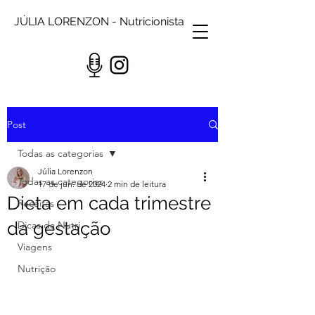
JÚLIA LORENZON - Nutricionista
Post
Todas as categorias
Júlia Lorenzon
Todas as categorias
17 de jun. de 2024
2 min de leitura
Dieta em cada trimestre
Receitas
da gestação
Dicas da Nutri
Viagens
Nutrição