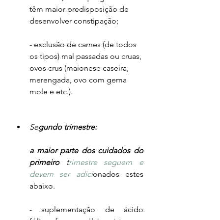
têm maior predisposição de 
desenvolver constipação;
- exclusão de carnes (de todos 
os tipos) mal passadas ou cruas, 
ovos crus (maionese caseira, 
merengada, ovo com gema 
mole e etc.).
Se
gundo trimestre:
a maior parte dos cuidados do 
primeiro 
t
rimestre seguem e 
devem ser adici
onados estes 
abaixo.
- suplementação de ácido 