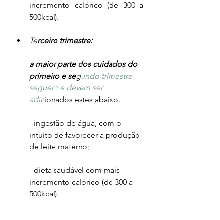
incremento calórico (de 300 a 
500kcal).
Te
rceiro trimestre:
a maior parte dos cuidados do 
primeiro e se
g
undo trimestre 
seguem e devem ser 
adic
ionados estes abaixo.
- ingestão de água, com o 
intuito de favorecer a produção 
de leite materno;
- dieta saudável com mais 
incremento calórico (de 300 a 
500kcal).