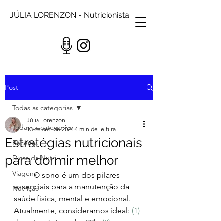
JÚLIA LORENZON - Nutricionista
Post
Todas as categorias
Júlia Lorenzon
Todas as categorias
13 de set. de 2024
4 min de leitura
Estratégias nutricionais
Receitas
para dormir melhor
Dicas da Nutri
Viagens
	O sono é um dos pilares 
essenciais para a manutenção da 
Nutrição
saúde física, mental e emocional. 
Atualmente, consideramos ideal: 
(1)