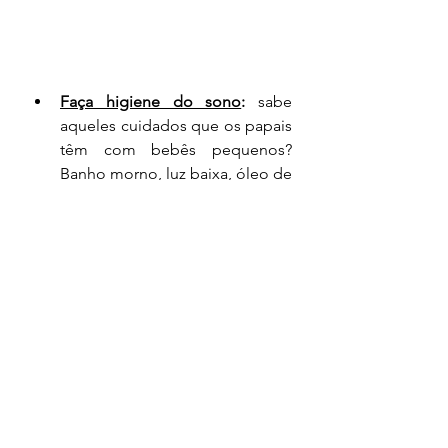
Faça higiene do sono
: 
sabe 
aqueles cuidados que os papais 
têm com bebês pequenos? 
Banho morno, luz baixa, óleo de 
lavanda, música para dormir... 
pois é. Criar um ritual noturno 
vai te ajudar a melhorar o sono. 
Uma hora antes da hora de ir 
dormir, afaste-se dos 
eletrônicos (TV, celular...), beba 
um pouco de chá de camomila 
ou melissa, leia um livro de 
poesia. Enquanto deixar a luz 
ligada, use as amarelas, apenas 
no abajur.
 Estes cuidados vão 