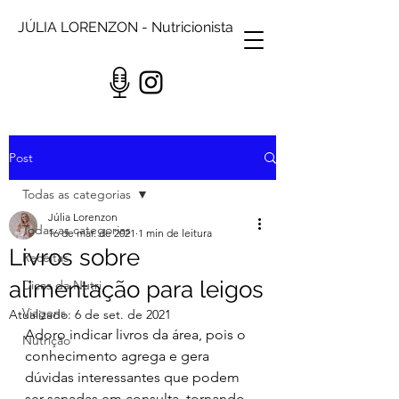
JÚLIA LORENZON - Nutricionista
Post
Todas as categorias
Júlia Lorenzon
Todas as categorias
16 de mar. de 2021
1 min de leitura
Livros sobre
Receitas
alimentação para leigos
Dicas da Nutri
Viagens
Atualizado:
6 de set. de 2021
Adoro indicar livros da área, pois o 
Nutrição
conhecimento agrega e gera 
dúvidas interessantes que podem 
ser sanadas em consulta, tornando 