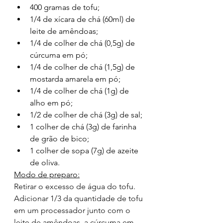
400 gramas de tofu;
1/4 de xícara de chá (60ml) de 
leite de amêndoas
;
1/4 de colher de chá (0,5g) de 
cúrcuma em pó;
1/4 de colher de chá (1,5g) de 
mostarda amarela em pó;
1/4 de colher de chá (1g) de 
alho em pó
;
1/2 de colher de chá (3g) de sal;
1 colher de chá (3g) de farinha 
de grão de bico;
1 colher de sopa (7g) de 
azeite 
de oliva
.
Modo de preparo:
Retirar o excesso de água do tofu. 
Adicionar 1/3 da quantidade de tofu 
em um processador junto com o 
leite de amêndoas, a cúrcuma em 