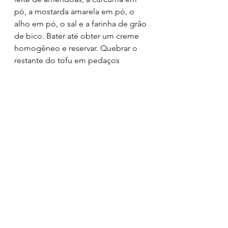
pó, a mostarda amarela em pó, o 
alho em pó, o sal e a farinha de grão 
de bico. Bater até obter um creme 
homogêneo e reservar. Quebrar o 
restante do tofu em pedaços 
médios e cozinhar com um fio de 
azeite de oliva em uma frigideira até 
secar e dourar. Quando o tofu da 
frigideira estiver dourado, adicionar 
na frigideira o creme de tofu 
previamente preparado junto com o 
azeite de oliva. Reduzir o fogo e 
cozinhar por 30 segundos se quiser 
o tofu mexido mais molinho e 
cremoso. Pode-se regular a textura 
de acordo com o tempo de fogo. 
Aplicação
: use como uma 