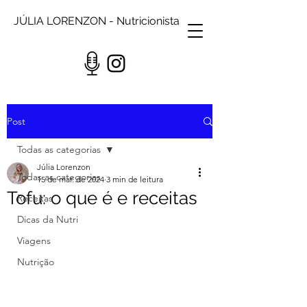
JÚLIA LORENZON - Nutricionista
Post
Todas as categorias
Júlia Lorenzon
Todas as categorias
15 de mar. de 2024
3 min de leitura
Tofu: o que é e receitas
Receitas
Dicas da Nutri
Viagens
Nutrição