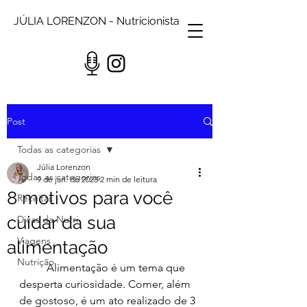
JÚLIA LORENZON - Nutricionista
Post
Todas as categorias
Júlia Lorenzon
Todas as categorias
9 de jan. de 2023
2 min de leitura
8 motivos para você
Receitas
cuidar da sua
Dicas da Nutri
Viagens
alimentação
Nutrição
	Alimentação é um tema que 
desperta curiosidade. Comer, além 
de gostoso, é um ato realizado de 3 