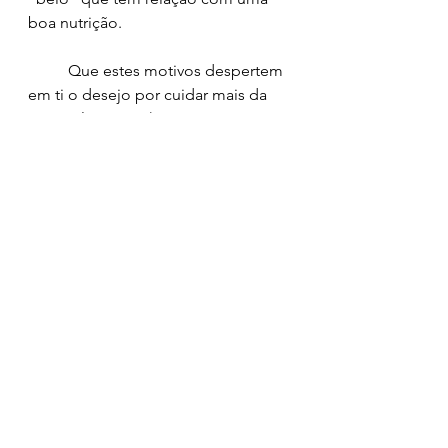
boa nutrição.
	Que estes motivos despertem 
em ti o desejo por cuidar mais da 
rotina alimentar. :)
Com carinho,
	Nutri Júlia Lorenzon