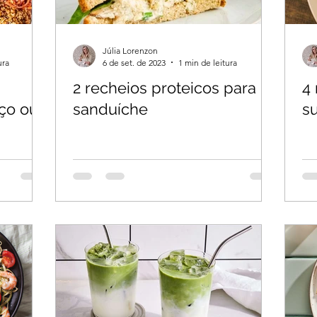
Júlia Lorenzon
ura
6 de set. de 2023
1 min de leitura
2 recheios proteicos para
4 
ço ou
sanduíche
su