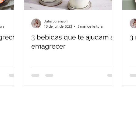
Júlia Lorenzon
ura
13 de jul. de 2023
3 min de leitura
grecer
3 bebidas que te ajudam a
3
emagrecer