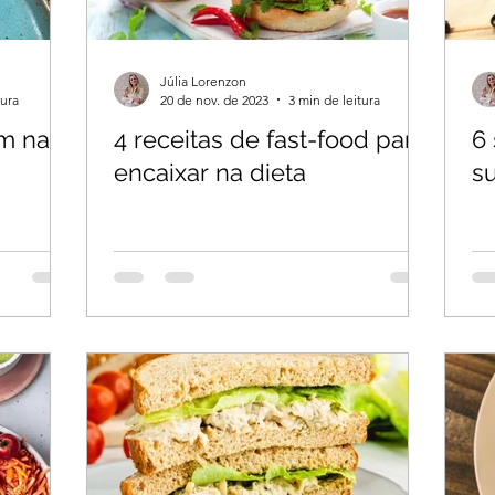
Júlia Lorenzon
tura
20 de nov. de 2023
3 min de leitura
m na
4 receitas de fast-food para
6 
encaixar na dieta
su