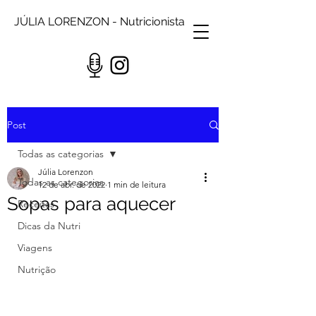
JÚLIA LORENZON - Nutricionista
Post
Todas as categorias
Júlia Lorenzon
Todas as categorias
12 de abr. de 2022
1 min de leitura
Sopas para aquecer
Receitas
Dicas da Nutri
Viagens
Nutrição