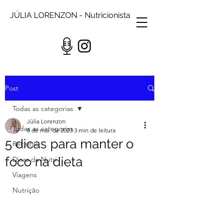
JÚLIA LORENZON - Nutricionista
Post
Todas as categorias
Júlia Lorenzon
Todas as categorias
8 de mai. de 2023
3 min de leitura
5 dicas para manter o
Receitas
foco na dieta
Dicas da Nutri
Viagens
Nutrição