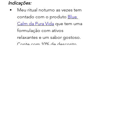
Indicações:
Meu ritual noturno as vezes tem 
contado com o produto 
Blue 
Calm da Pura Vida
 que tem uma 
formulação com ativos 
relaxantes e um sabor gostoso. 
Conte com 10% de desconto 
no site Pura Vida com o cupom: 
11095;
Para ter uma dieta que te ajude 
a conquistar seus objetivos, 
conte comigo. Informações 
aqui
.
		Indicação de local para a 
prática de exercícios físicos: 
Fortem
		Indicação de 
endocrinologista: 
Dra Roberta 
Allgayer
		Indicação de clínica de 